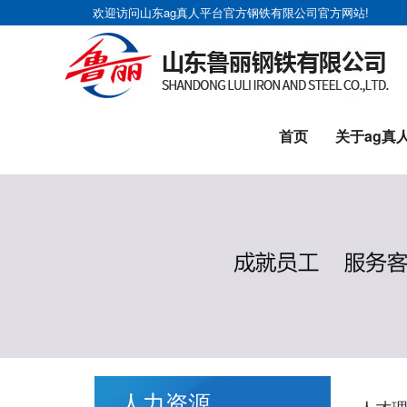
欢迎访问山东ag真人平台官方钢铁有限公司官方网站!
首页
关于ag真人平台
人力资源
人才