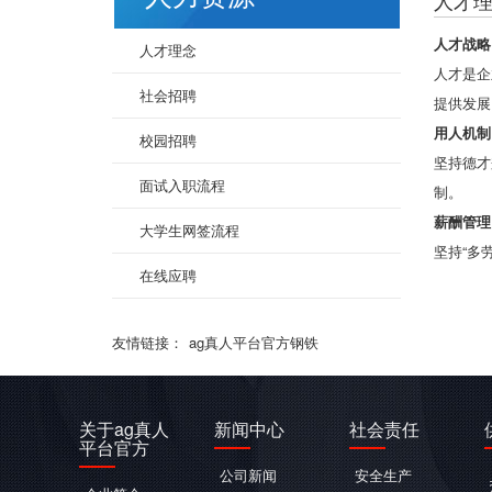
人才战略
人才理念
人才是企
社会招聘
提供发展
用人机制
校园招聘
坚持德才
面试入职流程
制。
薪酬管理
大学生网签流程
坚持“多
在线应聘
友情链接：
ag真人平台官方钢铁
关于ag真人
新闻中心
社会责任
平台官方
公司新闻
安全生产