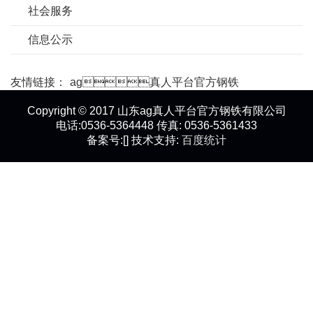
社会服务
信息公示
友情链接：
ag真人平台官方钢铁
Copyright © 2017 山东ag真人平台官方钢铁有限公司
电话:0536-5364448 传真: 0536-5361433
备案号:[] 技术支持:
百度统计